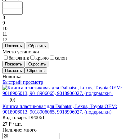
8
9
10
11
12
Показать
Сбросить
Место установки
багажник
крыло
салон
Показать
Сбросить
Новинка
Быстрый просмотр
(0)
Клипса пластиковая для Daihatsu, Lexus, Toyota ОЕМ:
9018906013, 9018906065, 9018906027. (подкрылки).
Код товара: DP0061
27 ₽
/ шт.
Наличие: много