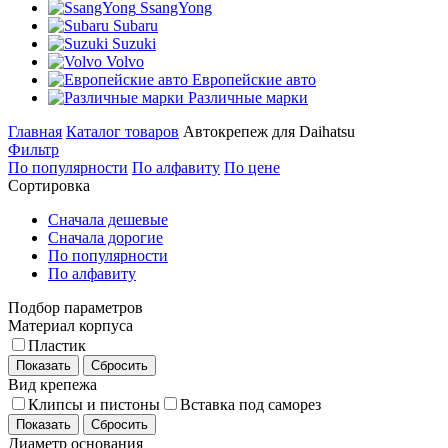
SsangYong
Subaru
Suzuki
Volvo
Европейские авто
Различные марки
Главная
Каталог товаров
Автокрепеж для Daihatsu
Фильтр
По популярности
По алфавиту
По цене
Сортировка
Сначала дешевые
Сначала дорогие
По популярности
По алфавиту
Подбор параметров
Материал корпуса
Пластик
Показать
Сбросить
Вид крепежа
Клипсы и пистоны
Вставка под саморез
Показать
Сбросить
Диаметр основания