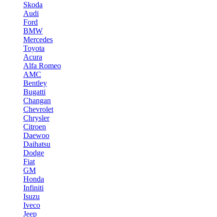
Skoda
Audi
Ford
BMW
Mercedes
Toyota
Acura
Alfa Romeo
AMC
Bentley
Bugatti
Changan
Chevrolet
Chrysler
Citroen
Daewoo
Daihatsu
Dodge
Fiat
GM
Honda
Infiniti
Isuzu
Iveco
Jeep