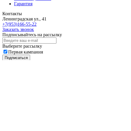
Гарантия
Контакты
Ленинградская ул., 41
+7(953)166-55-22
Заказать звонок
Подписывайтесь на рассылку
Выберите рассылку
Первая кампания
Подписаться
2018 - 2026 © «Автоклипса.ру - интернет-магазин
автокрепежа»
Политика конфиденциальности
Этот сайт собирает cookie-файлы, данные об IP-адресе и
местоположении пользователей. Дальнейшее использование
сайта означает ваше согласие на обработку таких данных.
Не нашли нужный товар?
Мы подберём нужный вам крепеж за Вас!
Всего за пару минут!
Мобильный телефон
Email
Telegram
Задать вопрос