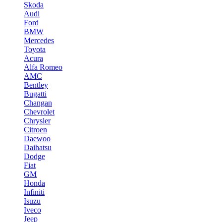
Skoda
Audi
Ford
BMW
Mercedes
Toyota
Acura
Alfa Romeo
AMC
Bentley
Bugatti
Changan
Chevrolet
Chrysler
Citroen
Daewoo
Daihatsu
Dodge
Fiat
GM
Honda
Infiniti
Isuzu
Iveco
Jeep