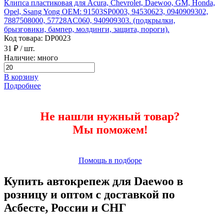
Клипса пластиковая для Acura, Chevrolet, Daewoo, GM, Honda,
Opel, Ssang Yong ОЕМ: 91503SP0003, 94530623, 0940909302,
7887508000, 57728AC060, 940909303. (подкрылки,
брызговики, бампер, молдинги, защита, пороги).
Код товара: DP0023
31 ₽
/ шт.
Наличие: много
В корзину
Подробнее
Не нашли нужный товар?
Мы поможем!
Помощь в подборе
Купить автокрепеж для Daewoo в
розницу и оптом с доставкой по
Асбесте, России и СНГ