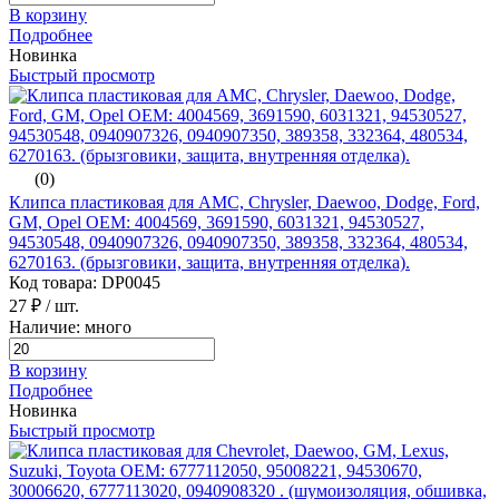
В корзину
Подробнее
Новинка
Быстрый просмотр
(0)
Клипса пластиковая для AMC, Chrysler, Daewoo, Dodge, Ford,
GM, Opel ОЕМ: 4004569, 3691590, 6031321, 94530527,
94530548, 0940907326, 0940907350, 389358, 332364, 480534,
6270163. (брызговики, защита, внутренняя отделка).
Код товара: DP0045
27 ₽
/ шт.
Наличие: много
В корзину
Подробнее
Новинка
Быстрый просмотр