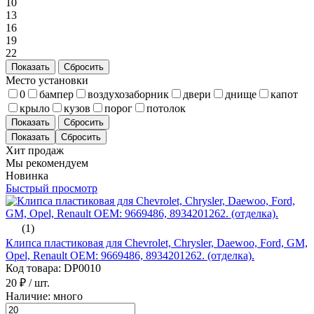
10
13
16
19
22
Показать
Сбросить
Место установки
0
бампер
воздухозаборник
двери
днище
капот
крыло
кузов
порог
потолок
Показать
Сбросить
Хит продаж
Мы рекомендуем
Новинка
Быстрый просмотр
(1)
Клипса пластиковая для Chevrolet, Chrysler, Daewoo, Ford, GM,
Opel, Renault ОЕМ: 9669486, 8934201262. (отделка).
Код товара: DP0010
20 ₽
/ шт.
Наличие: много