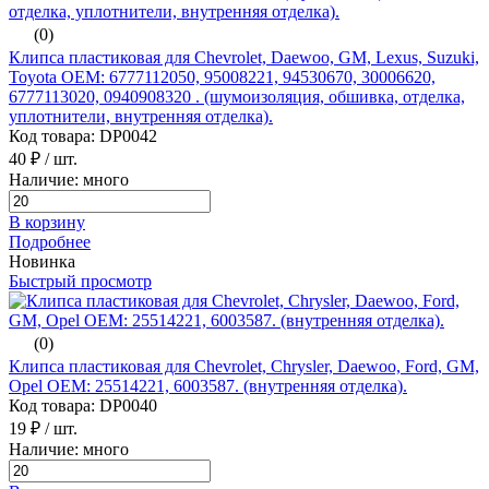
(0)
Клипса пластиковая для Chevrolet, Daewoo, GM, Lexus, Suzuki,
Toyota ОЕМ: 6777112050, 95008221, 94530670, 30006620,
6777113020, 0940908320 . (шумоизоляция, обшивка, отделка,
уплотнители, внутренняя отделка).
Код товара: DP0042
40 ₽
/ шт.
Наличие: много
В корзину
Подробнее
Новинка
Быстрый просмотр
(0)
Клипса пластиковая для Chevrolet, Chrysler, Daewoo, Ford, GM,
Opel ОЕМ: 25514221, 6003587. (внутренняя отделка).
Код товара: DP0040
19 ₽
/ шт.
Наличие: много