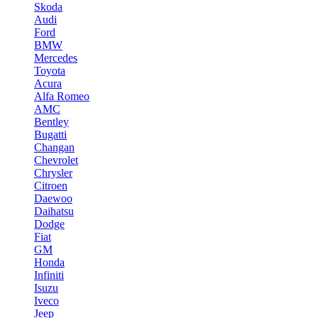
Skoda
Audi
Ford
BMW
Mercedes
Toyota
Acura
Alfa Romeo
AMC
Bentley
Bugatti
Changan
Chevrolet
Chrysler
Citroen
Daewoo
Daihatsu
Dodge
Fiat
GM
Honda
Infiniti
Isuzu
Iveco
Jeep